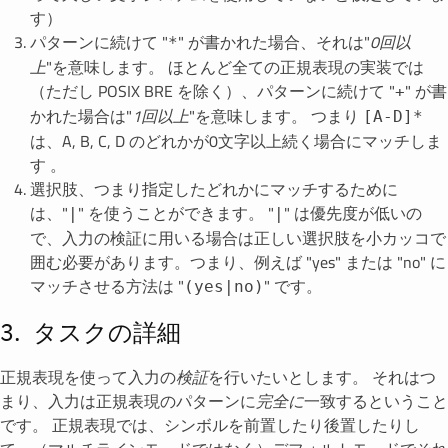
す）
パターンに続けて "
" が書かれた場合、それは"
0回以
*
上
"を意味します。 ほとんど全ての正規表現の実装では
（ただし POSIX BRE を除く）、パターンに続けて "
" が書
+
かれた場合は"
1回以上
"を意味します。 つまり
[A-D]*
は、A, B, C, D のどれかが0文字以上続く場合にマッチしま
す 。
選択肢、つまり指定したどれかにマッチするために
は、"
" を使うことができます。 "
" は優先度が低いの
|
|
で、入力の検証に用いる場合は正しい選択肢を小カッコで
囲む必要があります。つまり、例えば "yes" または "no" に
マッチさせる方法は "
" です。
(yes|no)
タスクの詳細
正規表現を使って入力の
検証
を行いたいとします。 それはつ
まり、入力は正規表現のパターンに
完全に
一致するということ
です。 正規表現では、シンボルを前置したり後置したりし