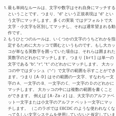
最も単純なルールは、文字や数字はそれ自身にマッチする
ということです。つまり、"
" という正規表現は "
" とい
d
d
う文字にマッチします。多くの実装 ではデフォルトで大
文字・小文字を区別してマッチし、それは通常望まれる動
作です。
もうひとつのルールは、いくつかの文字のうちどれかを指
定するために大カッコで囲むというものです。もし大カッ
コが単なる英数字を囲っていた場合は、それらは囲まれた
英数字のどれかにマッチします。つまり
は単一の
[brt]
文字である "
", "
", "
" のどれかにマッチします。 大カッ
b
r
t
コの中ではダッシュ（"-"）で文字の範囲を示すことができ
ます。つまり
はその範囲の一文字、すなわち一文
[A-D]
字の A、一文字の B、一文字の C、一文字の D のどれかに
マッチします。 大カッコの中には複数の範囲を書くこと
ができます。 例えば
は、大文字のアルファベ
[A-Za-z]
ット一文字または小文字のアルファ ベット一文字にマッ
チします。 （このラボでは EBCDIC のような使われなくな
って久しい文字システムを使用していないと仮定していま