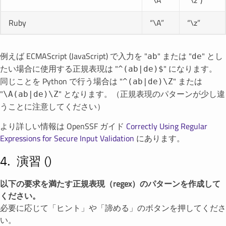
“\A”
“\z”)
Ruby
“\A”
“\z”
例えば ECMAScript (JavaScript) で入力を "
" または "
" とし
ab
de
たい場合に使用する正規表現は "
" になります。
^(ab|de)$
同じことを Python で行う場合は "
" または
^(ab|de)\Z
"
" となります。（正規表現のパターンが少し違
\A(ab|de)\Z
うことに注意してください）
より詳しい情報は OpenSSF ガイド
Correctly Using Regular
Expressions for Secure Input Validation
にあります。
演習 (
)
以下の要求を満たす正規表現（regex）のパターンを作成して
ください。
必要に応じて「ヒント」や「諦める」のボタンを押してくださ
い。