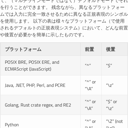
て、（マルチラインモードではなく）デフォルトモードでそれ
を行うことができます。 残念ながら、異なるプラットフォー
ムでは入力に完全一致させるために異なる正規表現のシンボル
を使用します。 以下の表は様々なプラットフォーム（で使用
されるデフォルトの正規表現システム）において、どんな前置
や後置が必要かを簡単に示したものです。
プラットフォーム
前置
後置
POSIX BRE, POSIX ERE, and
“^”
“$”
ECMAScript (JavaScript)
“^” or
Java, .NET, PHP, Perl, and PCRE
“\z”
“\A”
“^” or
“$” or
Golang, Rust crate regex, and RE2
“\A”
“\z”
“^” or
“\Z” (not
Python